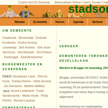
Casino Not On Gamstop
Betrouwbare Online Casino Zonder Cru
stadso
Nieuws
Economie
Haven
Agenda
Verkeer
UW GEMEENTE
Assebroek
Binnenstad
Dudzele
Koolkerke
Kristus Koning
VERKEER
Lissewege
Sint-Andries
Sint-Jozef
Sint-Kruis
Sint-Michiels
Sint-Pieters
DEMONTEREN TORENKR
Zeebrugge
Zwankendamme
GEZELLELAAN
BURGEMEESTER EN
Werken in Brugge tot maandag, 29/
SCHEPENEN
CD&V;:
Boudewijn Laloo
Dirk De
Brugge, woensdag 24/7/2013
. Onde
Fauw
Franky Demon
Hilde Decleer
wordt de torenkraan in de Guido Geze
Jos Demarest
Martine Matthys
maandag 29 juli gedemonteerd. D
sp.a:
Annick Lambrecht
Frank
hoogstens een halve dag in beslag e
Vandevoorde
Mieke Hoste
Philip
uitgevoerd.
Pierins
Renaat Landuyt
Verkeersverloop en maatregelen:
GEMEENTERAAD