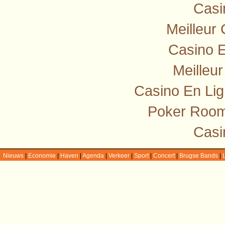
Casi
Meilleur
Casino E
Meilleu
Casino En Lig
Poker Room
Casi
Nieuws
|
Economie
|
Haven
|
Agenda
|
Verkeer
|
Sport
|
Concert
|
Brugse Bands
|