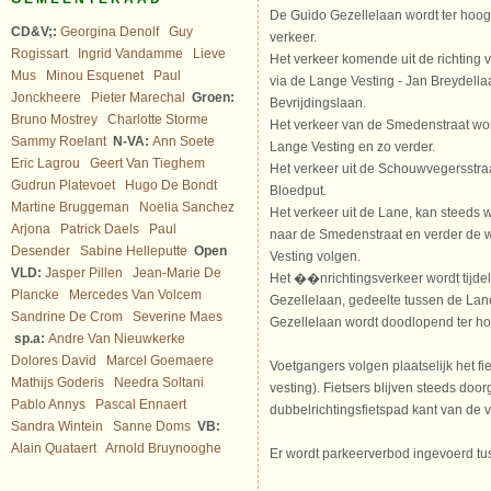
De Guido Gezellelaan wordt ter hoog
CD&V;:
Georgina Denolf
Guy
verkeer.
Rogissart
Ingrid Vandamme
Lieve
Het verkeer komende uit de richting 
Mus
Minou Esquenet
Paul
via de Lange Vesting - Jan Breydella
Jonckheere
Pieter Marechal
Groen:
Bevrijdingslaan.
Bruno Mostrey
Charlotte Storme
Het verkeer van de Smedenstraat wo
Sammy Roelant
N-VA:
Ann Soete
Lange Vesting en zo verder.
Eric Lagrou
Geert Van Tieghem
Het verkeer uit de Schouwvegersstraat
Gudrun Platevoet
Hugo De Bondt
Bloedput.
Martine Bruggeman
Noelia Sanchez
Het verkeer uit de Lane, kan steeds 
Arjona
Patrick Daels
Paul
naar de Smedenstraat en verder de
Desender
Sabine Helleputte
Open
Vesting volgen.
VLD:
Jasper Pillen
Jean-Marie De
Het ��nrichtingsverkeer wordt tijde
Plancke
Mercedes Van Volcem
Gezellelaan, gedeelte tussen de Lan
Sandrine De Crom
Severine Maes
Gezellelaan wordt doodlopend ter hoo
sp.a:
Andre Van Nieuwkerke
Dolores David
Marcel Goemaere
Voetgangers volgen plaatselijk het fi
Mathijs Goderis
Needra Soltani
vesting). Fietsers blijven steeds do
Pablo Annys
Pascal Ennaert
dubbelrichtingsfietspad kant van de v
Sandra Wintein
Sanne Doms
VB:
Alain Quataert
Arnold Bruynooghe
Er wordt parkeerverbod ingevoerd tu