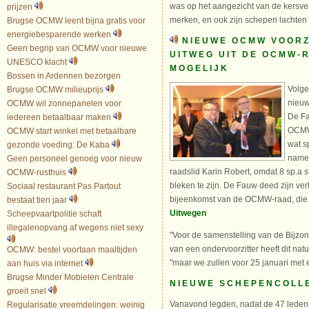
was op het aangezicht van de kersver
prijzen
merken, en ook zijn schepen lachten
Brugse OCMW leent bijna gratis voor
energiebesparende werken
NIEUWE OCMW VOORZI
Geen begrip van OCMW voor nieuwe
UITWEG UIT DE OCMW-
UNESCO klacht
MOGELIJK
Bossen in Ardennen bezorgen
Volge
Brugse OCMW milieuprijs
nieuw
OCMW wil zonnepanelen voor
De Fa
iedereen betaalbaar maken
OCMW
OCMW start winkel met betaalbare
wat sp
gezonde voeding: De Kaba
namel
Geen personeel genoeg voor nieuw
raadslid Karin Robert, omdat 8 sp.a
OCMW-rusthuis
bleken te zijn. De Fauw deed zijn ver
Sociaal restaurant Pas Partout
bijeenkomst van de OCMW-raad, die bi
bestaat tien jaar
Uitwegen
Scheepvaartpolitie schaft
illegalenopvang af wegens niet sexy
"Voor de samenstelling van de Bijzo
van een ondervoorzitter heeft dit nat
OCMW: bestel voortaan maaltijden
"maar we zullen voor 25 januari met 
aan huis via internet
Brugse Minder Mobielen Centrale
NIEUWE SCHEPENCOLLE
groeit snel
Vanavond legden, nadat de 47 leden
Regularisatie vreemdelingen: weinig