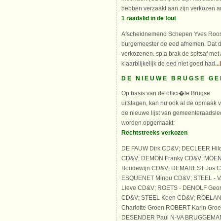
hebben verzaakt aan zijn verkozen 
1 raadslid in de fout
Afscheidnemend Schepen Yves Roos
burgemeester de eed afnemen. Dat d
verkozenen. sp.a brak de spitsaf met
klaarblijkelijk de eed niet goed had
..
DE NIEUWE BRUGSE G
Op basis van de offici�le Brugse
uitslagen, kan nu ook al de opmaak 
de nieuwe lijst van gemeenteraadsl
worden opgemaakt:
Rechtstreeks verkozen
DE FAUW Dirk CD&V; DECLEER Hil
CD&V; DEMON Franky CD&V; MOEN
Boudewijn CD&V; DEMAREST Jos C
ESQUENET Minou CD&V; STEEL - 
Lieve CD&V; ROETS - DENOLF Geo
CD&V; STEEL Koen CD&V; ROELA
Charlotte Groen ROBERT Karin Gro
DESENDER Paul N-VA BRUGGEMAN