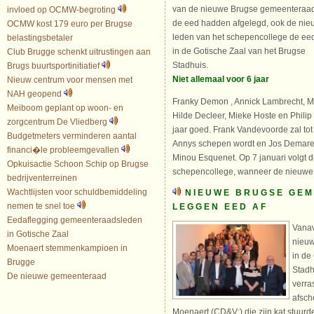
van de nieuwe Brugse gemeenteraa
invloed op OCMW-begroting
de eed hadden afgelegd, ook de ni
OCMW kost 179 euro per Brugse
leden van het schepencollege de eed
belastingsbetaler
in de Gotische Zaal van het Brugse
Club Brugge schenkt uitrustingen aan
Stadhuis.
Brugs buurtsportinitiatief
Niet allemaal voor 6 jaar
Nieuw centrum voor mensen met
NAH geopend
Franky Demon , Annick Lambrecht, Ma
Meiboom geplant op woon- en
Hilde Decleer, Mieke Hoste en Philip P
zorgcentrum De Vliedberg
jaar goed. Frank Vandevoorde zal to
Budgetmeters verminderen aantal
Annys schepen wordt en Jos Demares
financi�le probleemgevallen
Minou Esquenet. Op 7 januari volgt d
Opkuisactie Schoon Schip op Brugse
schepencollege, wanneer de nieuwe
bedrijventerreinen
Wachtlijsten voor schuldbemiddeling
NIEUWE BRUGSE GE
nemen te snel toe
LEGGEN EED AF
Eedaflegging gemeenteraadsleden
Vanav
in Gotische Zaal
nieuw
Moenaert stemmenkampioen in
in de
Brugge
Stadh
De nieuwe gemeenteraad
verra
afsch
Moenaert (CD&V;) die zijn kat stuurde