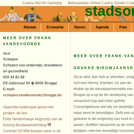
Casino Not On Gamstop
Betrouwbare Online Casino Zonder Cru
stadso
Nieuws
Economie
Haven
Agenda
Foto
MEER OVER FRANK
VANDEVOORDE
sp.a
MEER OVER FRANK VA
Schepen
Schepen van onderwijs, brandweer
DRUKKE NIEUWJAARSRE
en gezondheid
Als je wint, dan heb je vrienden, zon
050 44 82 88
ooit ene Henny Vrienten, en aan de
Elf-Julistraat 50 � 8000 Brugge
drukte op de nieuwjaarsreceptie van
E-mail:
Brugse sp.a op de 6e verdieping van
schepen.vandevoorde@brugge.be
vanavond nog wat roder getinte
Concertgebouw viel die zin duidelijk
Oppositie buitenspel gezet met
maar eens te bevestigen. Zelfs een 
postjes: de lijst
geleden in de omgeving van rood in
Evita Vanderhaege krijgt prijs van de
waren, durfden vanavond op de scho
Koning Boudewijnstichting
kloppen, met een toevallige nonchalan
Centrale OCMW-keuken weer in de