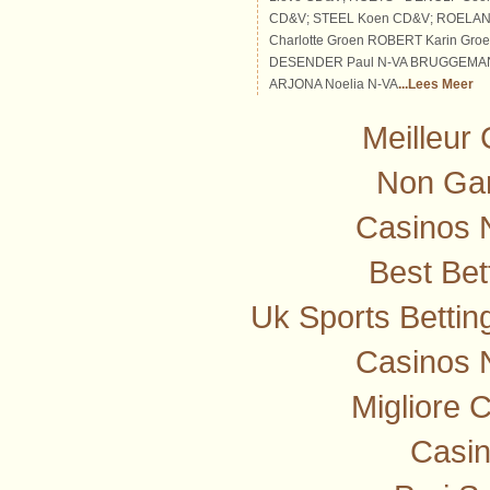
CD&V; STEEL Koen CD&V; ROELA
Charlotte Groen ROBERT Karin Gro
DESENDER Paul N-VA BRUGGEMAN
ARJONA Noelia N-VA
...Lees Meer
Meilleur
Non Ga
Casinos 
Best Bet
Uk Sports Betti
Casinos 
Migliore 
Casi