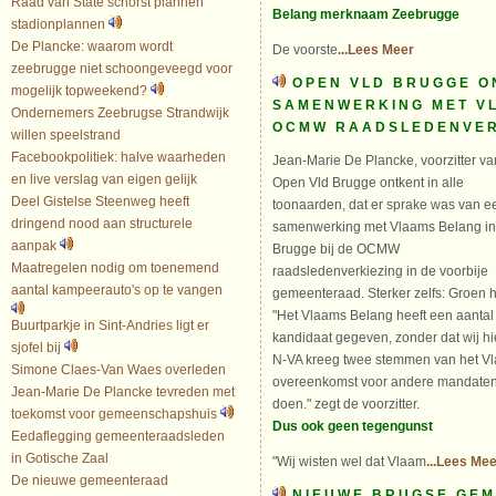
Raad van State schorst plannen
Belang merknaam Zeebrugge
stadionplannen
De Plancke: waarom wordt
De voorste
...Lees Meer
zeebrugge niet schoongeveegd voor
OPEN VLD BRUGGE O
mogelijk topweekend?
SAMENWERKING MET V
Ondernemers Zeebrugse Strandwijk
OCMW RAADSLEDENVER
willen speelstrand
Facebookpolitiek: halve waarheden
Jean-Marie De Plancke, voorzitter va
en live verslag van eigen gelijk
Open Vld Brugge ontkent in alle
Deel Gistelse Steenweg heeft
toonaarden, dat er sprake was van e
dringend nood aan structurele
samenwerking met Vlaams Belang in
aanpak
Brugge bij de OCMW
Maatregelen nodig om toenemend
raadsledenverkiezing in de voorbije
aantal kampeerauto's op te vangen
gemeenteraad. Sterker zelfs: Groen 
"Het Vlaams Belang heeft een aant
Buurtparkje in Sint-Andries ligt er
kandidaat gegeven, zonder dat wij h
sjofel bij
N-VA kreeg twee stemmen van het Vl
Simone Claes-Van Waes overleden
overeenkomst voor andere mandate
Jean-Marie De Plancke tevreden met
doen." zegt de voorzitter.
toekomst voor gemeenschapshuis
Dus ook geen tegengunst
Eedaflegging gemeenteraadsleden
in Gotische Zaal
"Wij wisten wel dat Vlaam
...Lees Me
De nieuwe gemeenteraad
NIEUWE BRUGSE GE