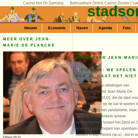
Casino Not On Gamstop
Betrouwbare Online Casino Zonder Cru
stadso
Nieuws
Economie
Haven
Agenda
Foto
MEER OVER JEAN-
MARIE DE PLANCKE
MEER OVER JEAN-MARI
PIERINS: WE SPELEN
OOK AL GAAT HET NIE
In een reactie op uitlatingen van
gemeenteraadslid Jean-Marie De
Plancke (Open VLD), die de stad vra
zo kort mogelijk op de bal te spelen b
het vaststellen van vandalisme, naar
aanleiding van enkele scheve
verkeersborden tussen het Zand en S
Andries, zegt schepen van openbare
werken Philip Pierins (sp.a) , dat er 
Open VLD