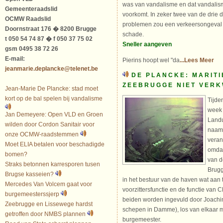
was van vandalisme en dat vandalism
Gemeenteraadslid
voorkomt. In zeker twee van de drie
OCMW Raadslid
problemen zou een verkeersongeval 
Doornstraat 176 � 8200 Brugge
schade.
t 050 54 74 87 � f 050 37 75 02
Sneller aangeven
gsm 0495 38 72 26
E-mail:
Pierins hoopt wel "da
...Lees Meer
jeanmarie.deplancke@telenet.be
DE PLANCKE: MARIT
ZEEBRUGGE NIET VER
Jean-Marie De Plancke: stad moet
kort op de bal spelen bij vandalisme
Tijde
week 
Jan Demeyere: Open VLD en Groen
Landu
wilden door Cordon Sanitair voor
naam 
onze OCMW-raadstemmen
veran
Moet ELIA betalen voor beschadigde
omdat
bomen?
van d
Straks betonnen karresporen tusen
Brugg
Brugse kasseien?
in het bestuur van de haven wat aan
Mercedes Van Volcem gaat voor
voorzittersfunctie en de functie van
burgemeesterssjerp
beiden worden ingevuld door Joach
Zeebrugge en Lissewege hardst
schepen in Damme), los van elkaar m
getroffen door NMBS plannen
burgemeester.