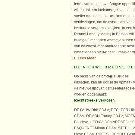
leden van de nieuwe Brugse oppositi
willen dat een toekomstige stadsbest
sneller aan de macht kan komen na 
verkiezingen, om de overdracht van 
bestuur te vergemakkelijken. In een 
Renaat Landuyt dat hij in Brussel wi
huidige 3 maanden wachttijd tussen
van de wacht voor aantredende bestur
omdat er een nieuw bestuursakkoord
i
...Lees Meer
DE NIEUWE BRUGSE G
Op basis van de offici�le Brugse
uitslagen, kan nu ook al de opmaak 
de nieuwe lijst van gemeenteraadsl
worden opgemaakt:
Rechtstreeks verkozen
DE FAUW Dirk CD&V; DECLEER Hil
CD&V; DEMON Franky CD&V; MOEN
Boudewijn CD&V; DEMAREST Jos C
ESQUENET Minou CD&V; STEEL - 
Lieve CD&V; ROETS - DENOLF Geo