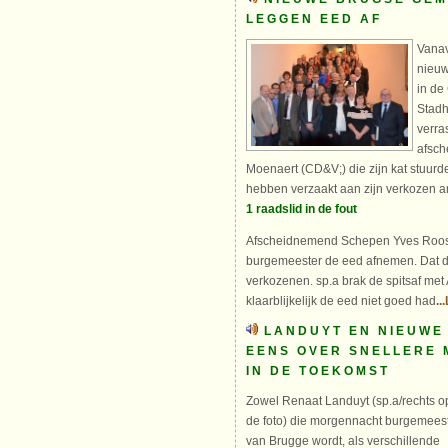
LEGGEN EED AF
Vanav
nieuw
in de
Stadh
verra
afsch
Moenaert (CD&V;) die zijn kat stuurde
hebben verzaakt aan zijn verkozen 
1 raadslid in de fout
Afscheidnemend Schepen Yves Roos
burgemeester de eed afnemen. Dat d
verkozenen. sp.a brak de spitsaf met
klaarblijkelijk de eed niet goed had
..
LANDUYT EN NIEUWE 
EENS OVER SNELLERE
IN DE TOEKOMST
Zowel Renaat Landuyt (sp.a/rechts o
de foto) die morgennacht burgemees
van Brugge wordt, als verschillende