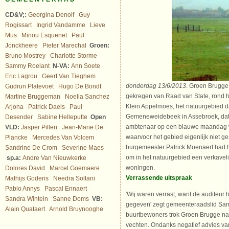
CD&V;:
Georgina Denolf
Guy
Rogissart
Ingrid Vandamme
Lieve
Mus
Minou Esquenet
Paul
Jonckheere
Pieter Marechal
Groen:
Bruno Mostrey
Charlotte Storme
Sammy Roelant
N-VA:
Ann Soete
Eric Lagrou
Geert Van Tieghem
donderdag 13/6/2013
. Groen Brugge h
Gudrun Platevoet
Hugo De Bondt
gekregen van Raad van State, rond 
Martine Bruggeman
Noelia Sanchez
Klein Appelmoes, het natuurgebied d
Arjona
Patrick Daels
Paul
Gemeneweidebeek in Assebroek, dat 
Desender
Sabine Helleputte
Open
ambtenaar op een blauwe maandag w
VLD:
Jasper Pillen
Jean-Marie De
waarvoor het gebied eigenlijk niet g
Plancke
Mercedes Van Volcem
burgemeester Patrick Moenaert had 
Sandrine De Crom
Severine Maes
om in het natuurgebied een verkaveli
sp.a:
Andre Van Nieuwkerke
woningen.
Dolores David
Marcel Goemaere
Verrassende uitspraak
Mathijs Goderis
Needra Soltani
Pablo Annys
Pascal Ennaert
'Wij waren verrast, want de auditeur h
Sandra Wintein
Sanne Doms
VB:
gegeven' zegt gemeenteraadslid Sa
Alain Quataert
Arnold Bruynooghe
buurtbewoners trok Groen Brugge naa
vechten. Ondanks negatief advies van