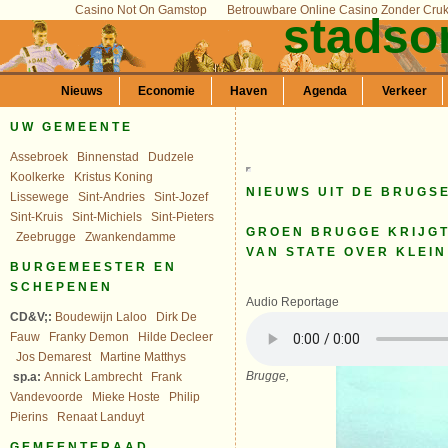
Casino Not On Gamstop
Betrouwbare Online Casino Zonder Cru
stadso
Nieuws
Economie
Haven
Agenda
Verkeer
UW GEMEENTE
Assebroek
Binnenstad
Dudzele
Koolkerke
Kristus Koning
NIEUWS UIT DE BRUGS
Lissewege
Sint-Andries
Sint-Jozef
Sint-Kruis
Sint-Michiels
Sint-Pieters
GROEN BRUGGE KRIJGT
Zeebrugge
Zwankendamme
VAN STATE OVER KLEI
BURGEMEESTER EN
SCHEPENEN
Audio Reportage
CD&V;:
Boudewijn Laloo
Dirk De
Fauw
Franky Demon
Hilde Decleer
Jos Demarest
Martine Matthys
Brugge,
sp.a:
Annick Lambrecht
Frank
Vandevoorde
Mieke Hoste
Philip
Pierins
Renaat Landuyt
GEMEENTERAAD