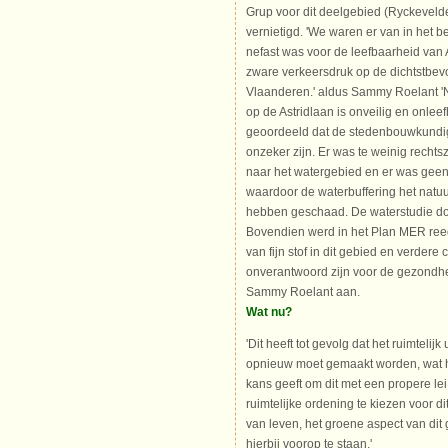
Grup voor dit deelgebied (Ryckeve
vernietigd. 'We waren er van in het be
nefast was voor de leefbaarheid van 
zware verkeersdruk op de dichtstbev
Vlaanderen.' aldus Sammy Roelant '
op de Astridlaan is onveilig en onlee
geoordeeld dat de stedenbouwkundig
onzeker zijn. Er was te weinig recht
naar het watergebied en er was geen
waardoor de waterbuffering het na
hebben geschaad. De waterstudie do
Bovendien werd in het Plan MER ree
van fijn stof in dit gebied en verdere
onverantwoord zijn voor de gezondhei
Sammy Roelant aan.
Wat nu?
'Dit heeft tot gevolg dat het ruimtelij
opnieuw moet gemaakt worden, wat h
kans geeft om dit met een propere l
ruimtelijke ordening te kiezen voor di
van leven, het groene aspect van dit 
hierbij voorop te staan.'