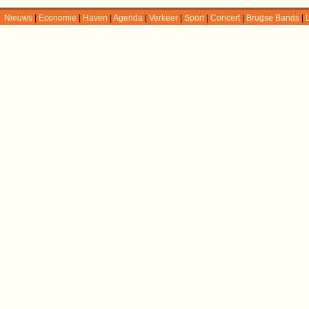
Nieuws
|
Economie
|
Haven
|
Agenda
|
Verkeer
|
Sport
|
Concert
|
Brugse Bands
|