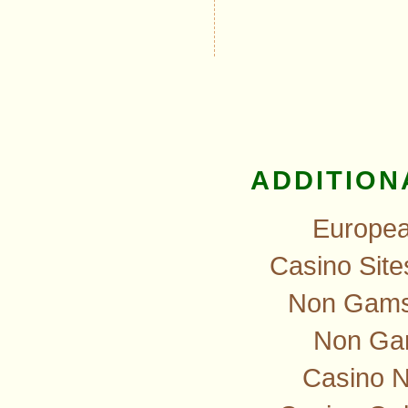
ADDITION
Europea
Casino Sit
Non Gamst
Non Ga
Casino 