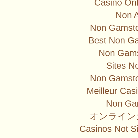
Casino Onl
Non 
Non Gamstop
Best Non G
Non Gams
Sites N
Non Gamsto
Meilleur Cas
Non Ga
オンライン
Casinos Not S