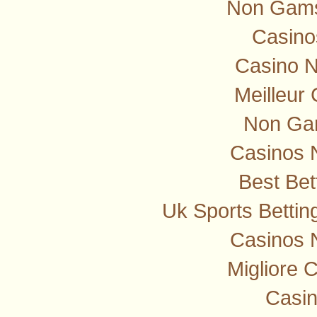
Non Gams
Casino
Casino 
Meilleur
Non Ga
Casinos 
Best Bet
Uk Sports Betti
Casinos 
Migliore 
Casi