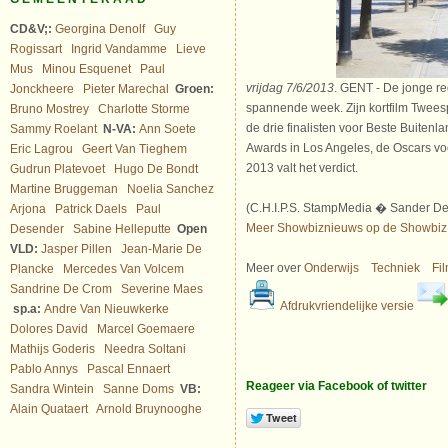
CD&V;:
Georgina Denolf
Guy
Rogissart
Ingrid Vandamme
Lieve
Mus
Minou Esquenet
Paul
vrijdag 7/6/2013
. GENT - De jonge r
Jonckheere
Pieter Marechal
Groen:
spannende week. Zijn kortfilm Twees
Bruno Mostrey
Charlotte Storme
de drie finalisten voor Beste Buiten
Sammy Roelant
N-VA:
Ann Soete
Awards in Los Angeles, de Oscars voo
Eric Lagrou
Geert Van Tieghem
2013 valt het verdict.
Gudrun Platevoet
Hugo De Bondt
Martine Bruggeman
Noelia Sanchez
(C.H.I.P.S. StampMedia � Sander D
Arjona
Patrick Daels
Paul
Meer Showbiznieuws op de Showbiz
Desender
Sabine Helleputte
Open
VLD:
Jasper Pillen
Jean-Marie De
Meer over
Onderwijs
Techniek
Fi
Plancke
Mercedes Van Volcem
Sandrine De Crom
Severine Maes
Afdrukvriendelijke versie
sp.a:
Andre Van Nieuwkerke
Dolores David
Marcel Goemaere
Mathijs Goderis
Needra Soltani
Pablo Annys
Pascal Ennaert
Reageer via Facebook of twitter
Sandra Wintein
Sanne Doms
VB:
Alain Quataert
Arnold Bruynooghe