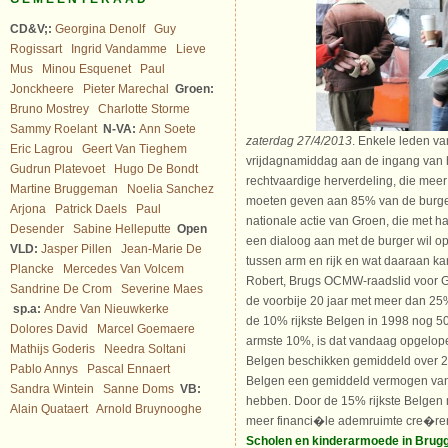
CD&V;:
Georgina Denolf
Guy
Rogissart
Ingrid Vandamme
Lieve
Mus
Minou Esquenet
Paul
Jonckheere
Pieter Marechal
Groen:
Bruno Mostrey
Charlotte Storme
Sammy Roelant
N-VA:
Ann Soete
zaterdag 27/4/2013
. Enkele leden v
Eric Lagrou
Geert Van Tieghem
vrijdagnamiddag aan de ingang van h
Gudrun Platevoet
Hugo De Bondt
rechtvaardige herverdeling, die mee
Martine Bruggeman
Noelia Sanchez
moeten geven aan 85% van de burgers
Arjona
Patrick Daels
Paul
nationale actie van Groen, die met ha
Desender
Sabine Helleputte
Open
een dialoog aan met de burger wil op
VLD:
Jasper Pillen
Jean-Marie De
tussen arm en rijk en wat daaraan ka
Plancke
Mercedes Van Volcem
Robert, Brugs OCMW-raadslid voor G
Sandrine De Crom
Severine Maes
de voorbije 20 jaar met meer dan 25
sp.a:
Andre Van Nieuwkerke
de 10% rijkste Belgen in 1998 nog 50
Dolores David
Marcel Goemaere
armste 10%, is dat vandaag opgelope
Mathijs Goderis
Needra Soltani
Belgen beschikken gemiddeld over 20
Pablo Annys
Pascal Ennaert
Belgen een gemiddeld vermogen van 
Sandra Wintein
Sanne Doms
VB:
hebben. Door de 15% rijkste Belgen m
Alain Quataert
Arnold Bruynooghe
meer financi�le ademruimte cre�ren
Scholen en kinderarmoede in Brug