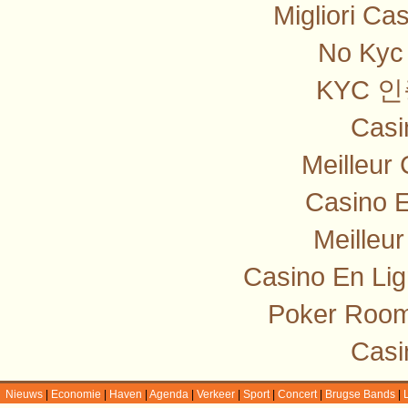
Migliori Ca
No Kyc 
KYC 
Casi
Meilleur
Casino E
Meilleu
Casino En Lig
Poker Room
Casi
Nieuws
|
Economie
|
Haven
|
Agenda
|
Verkeer
|
Sport
|
Concert
|
Brugse Bands
|