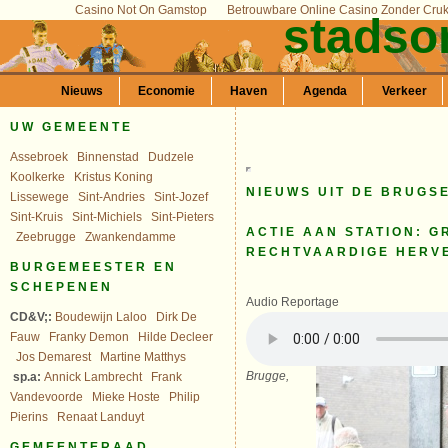
Casino Not On Gamstop
Betrouwbare Online Casino Zonder Cru
stadso
Nieuws
Economie
Haven
Agenda
Verkeer
UW GEMEENTE
Assebroek
Binnenstad
Dudzele
Koolkerke
Kristus Koning
NIEUWS UIT DE BRUGS
Lissewege
Sint-Andries
Sint-Jozef
Sint-Kruis
Sint-Michiels
Sint-Pieters
ACTIE AAN STATION: G
Zeebrugge
Zwankendamme
RECHTVAARDIGE HERV
BURGEMEESTER EN
SCHEPENEN
Audio Reportage
CD&V;:
Boudewijn Laloo
Dirk De
Fauw
Franky Demon
Hilde Decleer
Jos Demarest
Martine Matthys
Brugge,
sp.a:
Annick Lambrecht
Frank
Vandevoorde
Mieke Hoste
Philip
Pierins
Renaat Landuyt
GEMEENTERAAD