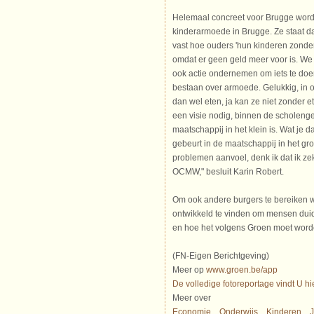
Helemaal concreet voor Brugge wordt 
kinderarmoede in Brugge. Ze staat dag
vast hoe ouders 'hun kinderen zonde
omdat er geen geld meer voor is. W
ook actie ondernemen om iets te doe
bestaan over armoede. Gelukkig, in o
dan wel eten, ja kan ze niet zonder e
een visie nodig, binnen de scholeng
maatschappij in het klein is. Wat je d
gebeurt in de maatschappij in het groo
problemen aanvoel, denk ik dat ik zeke
OCMW," besluit Karin Robert.
Om ook andere burgers te bereiken 
ontwikkeld te vinden om mensen duid
en hoe het volgens Groen moet worde
(FN-Eigen Berichtgeving)
Meer op
www.groen.be/app
De volledige fotoreportage vindt U hie
Meer over
Economie
Onderwijs
Kinderen