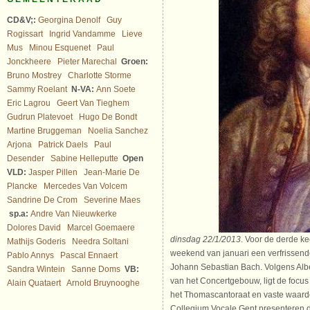
CD&V;:
Georgina Denolf
Guy
Rogissart
Ingrid Vandamme
Lieve
Mus
Minou Esquenet
Paul
Jonckheere
Pieter Marechal
Groen:
Bruno Mostrey
Charlotte Storme
Sammy Roelant
N-VA:
Ann Soete
Eric Lagrou
Geert Van Tieghem
Gudrun Platevoet
Hugo De Bondt
Martine Bruggeman
Noelia Sanchez
Arjona
Patrick Daels
Paul
Desender
Sabine Helleputte
Open
VLD:
Jasper Pillen
Jean-Marie De
Plancke
Mercedes Van Volcem
Sandrine De Crom
Severine Maes
sp.a:
Andre Van Nieuwkerke
Dolores David
Marcel Goemaere
dinsdag 22/1/2013
. Voor de derde ke
Mathijs Goderis
Needra Soltani
weekend van januari een verfrissend
Pablo Annys
Pascal Ennaert
Johann Sebastian Bach. Volgens Albe
Sandra Wintein
Sanne Doms
VB:
van het Concertgebouw, ligt de focu
Alain Quataert
Arnold Bruynooghe
het Thomascantoraat en vaste waard
Collegium Vocale Gent presenteren d