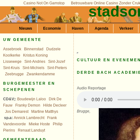
Casino Not On Gamstop
Betrouwbare Online Casino Zonder Cru
stadso
Nieuws
Economie
Haven
Agenda
Verkeer
UW GEMEENTE
Assebroek
Binnenstad
Dudzele
Koolkerke
Kristus Koning
CULTUUR EN EVENEME
Lissewege
Sint-Andries
Sint-Jozef
Sint-Kruis
Sint-Michiels
Sint-Pieters
DERDE BACH ACADEMIE
Zeebrugge
Zwankendamme
BURGEMEESTER EN
Audio Reportage
SCHEPENEN
CD&V;:
Boudewijn Laloo
Dirk De
Fauw
Franky Demon
Hilde Decleer
Brugge,
Jos Demarest
Martine Matthys
sp.a:
Annick Lambrecht
Frank
Vandevoorde
Mieke Hoste
Philip
Pierins
Renaat Landuyt
GEMEENTERAAD