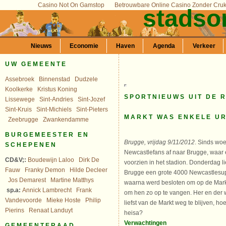
Casino Not On Gamstop
Betrouwbare Online Casino Zonder Cru
stadso
Nieuws
Economie
Haven
Agenda
Verkeer
UW GEMEENTE
Assebroek
Binnenstad
Dudzele
Koolkerke
Kristus Koning
SPORTNIEUWS UIT DE 
Lissewege
Sint-Andries
Sint-Jozef
Sint-Kruis
Sint-Michiels
Sint-Pieters
MARKT WAS ENKELE UR
Zeebrugge
Zwankendamme
BURGEMEESTER EN
Brugge, vrijdag 9/11/2012
. Sinds wo
SCHEPENEN
Newcastlefans af naar Brugge, waar
CD&V;:
Boudewijn Laloo
Dirk De
voorzien in het stadion. Donderdag l
Fauw
Franky Demon
Hilde Decleer
Brugge een grote 4000 Newcastlesup
Jos Demarest
Martine Matthys
waarna werd besloten om op de Mark
sp.a:
Annick Lambrecht
Frank
om hen zo op te vangen. Her en der
Vandevoorde
Mieke Hoste
Philip
liefst van de Markt weg te blijven, h
Pierins
Renaat Landuyt
heisa?
Verwachtingen
GEMEENTERAAD