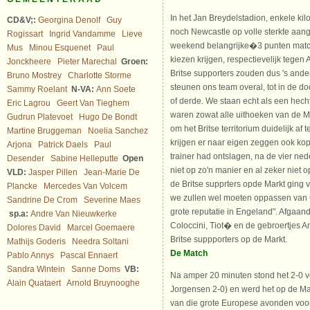
In het Jan Breydelstadion, enkele ki
CD&V;:
Georgina Denolf
Guy
noch Newcastle op volle sterkte aan
Rogissart
Ingrid Vandamme
Lieve
weekend belangrijke�3 punten match
Mus
Minou Esquenet
Paul
kiezen krijgen, respectievelijk tege
Jonckheere
Pieter Marechal
Groen:
Britse supporters zouden dus 's ande
Bruno Mostrey
Charlotte Storme
steunen ons team overal, tot in de do
Sammy Roelant
N-VA:
Ann Soete
of derde. We staan echt als een hecht
Eric Lagrou
Geert Van Tieghem
waren zowat alle uithoeken van de Ma
Gudrun Platevoet
Hugo De Bondt
om het Britse territorium duidelijk af
Martine Bruggeman
Noelia Sanchez
krijgen er naar eigen zeggen ook kop
Arjona
Patrick Daels
Paul
trainer had ontslagen, na de vier nede
Desender
Sabine Helleputte
Open
niet op zo'n manier en al zeker niet
VLD:
Jasper Pillen
Jean-Marie De
de Britse supprters opde Markt ging v
Plancke
Mercedes Van Volcem
we zullen wel moeten oppassen van 
Sandrine De Crom
Severine Maes
grote reputatie in Engeland". Afgaand
sp.a:
Andre Van Nieuwkerke
Coloccini, Tiot� en de gebroertjes A
Dolores David
Marcel Goemaere
Britse suppporters op de Markt.
Mathijs Goderis
Needra Soltani
De Match
Pablo Annys
Pascal Ennaert
Sandra Wintein
Sanne Doms
VB:
Na amper 20 minuten stond het 2-0 vo
Alain Quataert
Arnold Bruynooghe
Jorgensen 2-0) en werd het op de Mar
van die grote Europese avonden voo