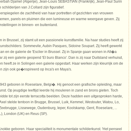
erbah Djamel (Algerije), Jean-Louis SEBASTIAN (Frankrijk), Jean-Paul Surin
De schilderijen van J.Collard zijn figuratief.
eerspiegelen de zachtheid van haar portretten of gezichten van vrouwen
loemen, parels en pluimen die een lumineuse en warme weergave geven. Zij
nstellingen in binnen- en buitenland.
 in Brussel, zij stamt uit een passionele kunstfamilie. Na haar studies heeft zij
nstschilders: Sommevile, Aubin Pasques, Sidoine Soupart. Zij heeft gewerkt
ean en de galerie de 'Esclier in Brussel. Zij in Spanje gaan wonen in Alt�a
 zij een galerie geopend 'El buro Blanco'. Dan is zij naar Duitsland verhuisd,
 heeft ze in Solingen een galerie opgestart. Haar werken zijn kleurrijk om de
 en zijn ook ge�nspireerd op Inca's en Maya's.
1943 geboren in Roeselare, Belgi�. Hij genoot een grafische opleiding, maar
kunst. Op jeugdige leeftijd leerde hij mouleren in zand en brons gieten. Toch
leidde tot zijn eerste terracotta beelden. Deze hadden een uitgesproken harde,
. Axel stelde tentoon in Brugge, Brussel, Luik, Kemmel, Westouter, Watou, Lo,
, Zeebrugge, Lissewege, Oudenburg, Ieper, Koolskamp, Gent, Roeselare, ...
L), London (UK) en Reus (SP).
Knokke geboren. Haar specialiteit is monumentale schilderkunst. 'Het penseel