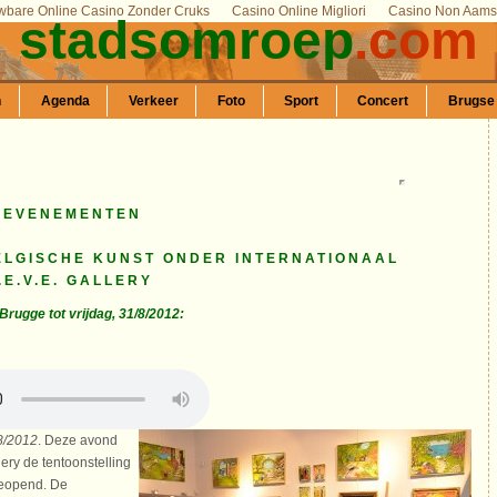
wbare Online Casino Zonder Cruks
Casino Online Migliori
Casino Non Aams 
stadsomroep
.com
n
Agenda
Verkeer
Foto
Sport
Concert
Brugse
 EVENEMENTEN
BELGISCHE KUNST ONDER INTERNATIONAAL
.E.V.E. GALLERY
rugge tot vrijdag, 31/8/2012:
8/2012
. Deze avond
lery de tentoonstelling
 geopend. De