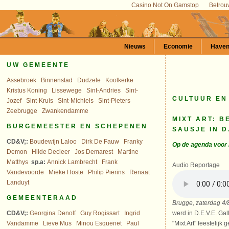
Casino Not On Gamstop
Betrou
Nieuws
Economie
Have
UW GEMEENTE
Assebroek
Binnenstad
Dudzele
Koolkerke
Kristus Koning
Lissewege
Sint-Andries
Sint-
CULTUUR EN
Jozef
Sint-Kruis
Sint-Michiels
Sint-Pieters
Zeebrugge
Zwankendamme
MIXT ART: 
BURGEMEESTER EN SCHEPENEN
SAUSJE IN D
CD&V;:
Boudewijn Laloo
Dirk De Fauw
Franky
Op de agenda voor B
Demon
Hilde Decleer
Jos Demarest
Martine
Matthys
sp.a:
Annick Lambrecht
Frank
Audio Reportage
Vandevoorde
Mieke Hoste
Philip Pierins
Renaat
Landuyt
GEMEENTERAAD
Brugge, zaterdag 4/
CD&V;:
Georgina Denolf
Guy Rogissart
Ingrid
werd in D.E.V.E. Gal
Vandamme
Lieve Mus
Minou Esquenet
Paul
"Mixt Art" feestelijk