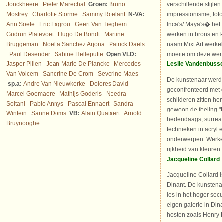
Jonckheere
Pieter Marechal
Groen:
Bruno
verschillende stijle
Mostrey
Charlotte Storme
Sammy Roelant
N-VA:
impressionisme, foto
Ann Soete
Eric Lagrou
Geert Van Tieghem
Inca's/ Maya's� het
Gudrun Platevoet
Hugo De Bondt
Martine
werken in brons en 
Bruggeman
Noelia Sanchez Arjona
Patrick Daels
naam Mixt Art werkeli
Paul Desender
Sabine Helleputte
Open VLD:
moeite om deze werk
Jasper Pillen
Jean-Marie De Plancke
Mercedes
Leslie Vandenbuss
Van Volcem
Sandrine De Crom
Severine Maes
De kunstenaar werd 
sp.a:
Andre Van Nieuwkerke
Dolores David
geconfronteerd met 
Marcel Goemaere
Mathijs Goderis
Needra
schilderen zitten hem
Soltani
Pablo Annys
Pascal Ennaert
Sandra
gewoon de feeling "
Wintein
Sanne Doms
VB:
Alain Quataert
Arnold
hedendaags, surreal
Bruynooghe
technieken in acryl 
onderwerpen. Werke
rijkheid van kleuren.
Jacqueline Collard
Jacqueline Collard i
Dinant. De kunstenar
les in het hoger sec
eigen galerie in Din
hosten zoals Henry