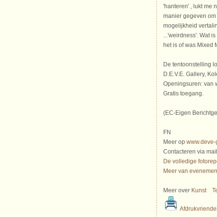
'hanteren' , lukt me
manier gegeven om me
mogelijkheid vertalin
...'weirdness'. Wat is
het is of was Mixed M
De tentoonstelling l
D.E.V.E. Gallery, K
Openingsuren: van w
Gratis toegang.
(EC-Eigen Berichtge
FN
Meer op
www.deve-g
Contacteren via mai
De volledige fotorepo
Meer van evenement
Meer over
Kunst
T
Afdrukvriendel