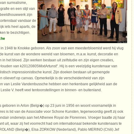
n van surrealisme,
grafie en een stijl van
 beeldhouwwerk zijn
kortenstaal vandaar de
jk iets heel aparts, de
en te bezichtigen.
che
in 1948 te Knokke geboren. Als zoon van een meesterbloemist werd hij vlug
de kunst van de wondere wereld van bloemen, m.a.w. kunst, decoratie en
 in het bloed. Zijn werken bestaan uit zelfstudie en zijn eigen creaties,
Houden van k20120805MixtArtunst". Hij is een veelzijdig kunstenaar van
istisch impressionistische kunst. Zijn doeken bestaan uit gemengde
en olieverf op canvas. Opmerkelijk is de verscheidenheid van zijn
n van Leslie Vandenbussche hebben een herkenbare gelijkheid aan de
 Leslie V. heeft veel tentoonstellingen in binnen- en buitenland.
s geboren in Arlon (Belgi�) op 23 juni in 1956 en woont voornamelijk in
es is lid van de Associatie voor Schone Kunsten, tegenwoordig geeft zij ook
undair onderwijs aan het Athenee Royal de Florennes. Vroeger baatte zij haar
ant uit, waar zij het voorrecht had om internationaal bekende kunstenaars te
 ROLAND (Belgi�), Elsa ZORKOW (Nederland), Pablo MERINO (Chili) Jef