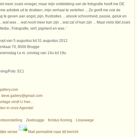
 niet meer zoals vroeger, maar mijn ontdekking van de fotografie heeft me DE
 artistiek uit te drukken, mijn verhaal te vertellen ... Ze geeft me ook de
g te geven aan angst, pijn, frustraties ... alsook schoonheid, passie, geluk en
 ...wat was ... wat nooit meer kan zijn ...wat zal of kan zijn ... Maar niets lijkt zoals
edia ; Fotografie, verf, pigment en was .'
oopt van 5 augustus tot 31 augustus 2012
olenkaai 70, 8000 Brugge
oensdag t.e.m. zondag van 14u tot 19u.
ving/Foto: EC)
allery.com
l
deve.gallery@gmail.com
rtage vindt U hier...
en in onze Agenda!
entoonstelling
Zeebrugge
Kristus Koning
Lissewege
ijke versie
Mail permalink naar dit bericht