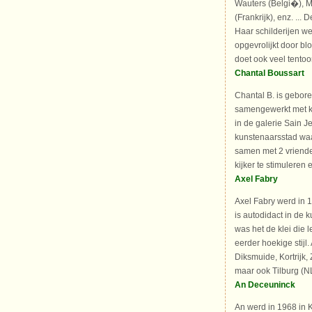
Wauters (Belgi�), M
(Frankrijk), enz. ... 
Haar schilderijen w
opgevrolijkt door b
doet ook veel tentoo
Chantal Boussart
Chantal B. is geboren
samengewerkt met ku
in de galerie Sain J
kunstenaarsstad waar
samen met 2 vrienden
kijker te stimuleren
Axel Fabry
Axel Fabry werd in 
is autodidact in de 
was het de klei die 
eerder hoekige stijl
Diksmuide, Kortrijk
maar ook Tilburg (N
An Deceuninck
An werd in 1968 in 