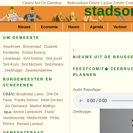
Casino Not On Gamstop
Betrouwbare Online Casino Zonder Cru
stadso
Nieuws
Economie
Haven
Agenda
Verkeer
UW GEMEENTE
Assebroek
Binnenstad
Dudzele
Koolkerke
Kristus Koning
NIEUWS UIT DE BRUGS
Lissewege
Sint-Andries
Sint-Jozef
Sint-Kruis
Sint-Michiels
Sint-Pieters
FEESTCOMIT� ZEEBRU
Zeebrugge
Zwankendamme
PLANNEN
BURGEMEESTER EN
SCHEPENEN
Audio Reportage
CD&V;:
Boudewijn Laloo
Dirk De
Fauw
Franky Demon
Hilde Decleer
Jos Demarest
Martine Matthys
Zeebrugge,
sp.a:
Annick Lambrecht
Frank
Vandevoorde
Mieke Hoste
Philip
Pierins
Renaat Landuyt
GEMEENTERAAD