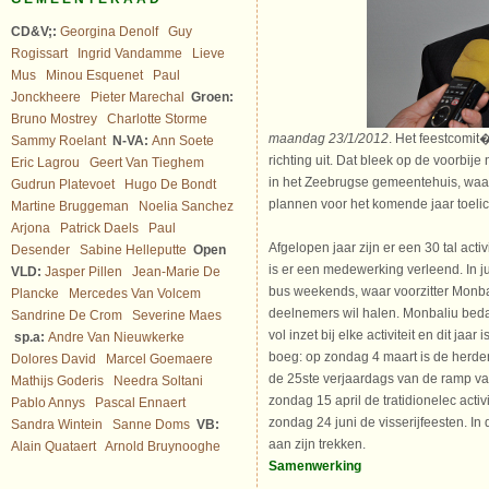
CD&V;:
Georgina Denolf
Guy
Rogissart
Ingrid Vandamme
Lieve
Mus
Minou Esquenet
Paul
Jonckheere
Pieter Marechal
Groen:
Bruno Mostrey
Charlotte Storme
maandag 23/1/2012
. Het feestcomi
Sammy Roelant
N-VA:
Ann Soete
richting uit. Dat bleek op de voorbij
Eric Lagrou
Geert Van Tieghem
in het Zeebrugse gemeentehuis, waar
Gudrun Platevoet
Hugo De Bondt
plannen voor het komende jaar toelic
Martine Bruggeman
Noelia Sanchez
Arjona
Patrick Daels
Paul
Afgelopen jaar zijn er een 30 tal acti
Desender
Sabine Helleputte
Open
is er een medewerking verleend. In ju
VLD:
Jasper Pillen
Jean-Marie De
bus weekends, waar voorzitter Monba
Plancke
Mercedes Van Volcem
deelnemers wil halen. Monbaliu bedank
Sandrine De Crom
Severine Maes
vol inzet bij elke activiteit en dit jaa
sp.a:
Andre Van Nieuwkerke
boeg: op zondag 4 maart is de herde
Dolores David
Marcel Goemaere
de 25ste verjaardags van de ramp van
Mathijs Goderis
Needra Soltani
zondag 15 april de tratidionelec acti
Pablo Annys
Pascal Ennaert
zondag 24 juni de visserijfeesten. I
Sandra Wintein
Sanne Doms
VB:
aan zijn trekken.
Alain Quataert
Arnold Bruynooghe
Samenwerking