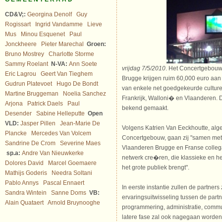
CD&V;:
Georgina Denolf
Guy
Rogissart
Ingrid Vandamme
Lieve
Mus
Minou Esquenet
Paul
Jonckheere
Pieter Marechal
Groen:
Bruno Mostrey
Charlotte Storme
Sammy Roelant
N-VA:
Ann Soete
vrijdag 7/5/2010
. Het Concertgebouw 
Eric Lagrou
Geert Van Tieghem
Brugge krijgen ruim 60,000 euro aan
Gudrun Platevoet
Hugo De Bondt
van enkele net goedgekeurde culturel
Martine Bruggeman
Noelia Sanchez
Frankrijk, Walloni� en Vlaanderen. D
Arjona
Patrick Daels
Paul
bekend gemaakt.
Desender
Sabine Helleputte
Open
VLD:
Jasper Pillen
Jean-Marie De
Volgens Katrien Van Eeckhoutte, alg
Plancke
Mercedes Van Volcem
Concertgebouw, gaan zij "samen met 
Sandrine De Crom
Severine Maes
Vlaanderen Brugge en Franse colleg
sp.a:
Andre Van Nieuwkerke
netwerk cre�ren, die klassieke en he
Dolores David
Marcel Goemaere
het grote publiek brengt".
Mathijs Goderis
Needra Soltani
Pablo Annys
Pascal Ennaert
In eerste instantie zullen de partners
Sandra Wintein
Sanne Doms
VB:
ervaringsuitwisseling tussen de partn
Alain Quataert
Arnold Bruynooghe
programmering, administratie, commu
latere fase zal ook nagegaan worden