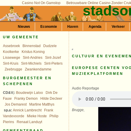
Casino Not On Gamstop
Betrouwbare Online Casino Zonder Cru
stadso
Nieuws
Economie
Haven
Agenda
Verkeer
UW GEMEENTE
Assebroek
Binnenstad
Dudzele
Koolkerke
Kristus Koning
CULTUUR EN EVENEME
Lissewege
Sint-Andries
Sint-Jozef
Sint-Kruis
Sint-Michiels
Sint-Pieters
EUROPESE CENTEN VO
Zeebrugge
Zwankendamme
MUZIEKPLATFORMEN
BURGEMEESTER EN
SCHEPENEN
Audio Reportage
CD&V;:
Boudewijn Laloo
Dirk De
Fauw
Franky Demon
Hilde Decleer
Jos Demarest
Martine Matthys
Brugge,
sp.a:
Annick Lambrecht
Frank
Vandevoorde
Mieke Hoste
Philip
Pierins
Renaat Landuyt
GEMEENTERAAD