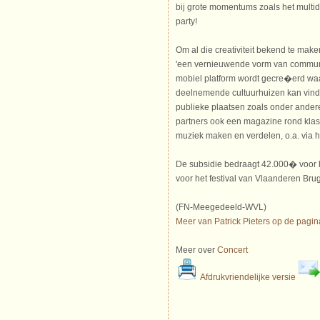
bij grote momentums zoals het multidi
party!
Om al die creativiteit bekend te make
'een vernieuwende vorm van commun
mobiel platform wordt gecre�erd waa
deelnemende cultuurhuizen kan vinden
publieke plaatsen zoals onder andere 
partners ook een magazine rond kla
muziek maken en verdelen, o.a. via h
De subsidie bedraagt 42.000� voor
voor het festival van Vlaanderen Bru
(FN-Meegedeeld-WVL)
Meer van Patrick Pieters op de pagin
Meer over
Concert
Afdrukvriendelijke versie