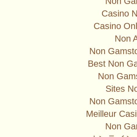
Non Ga
Casino 
Casino Onl
Non 
Non Gamstop
Best Non G
Non Gams
Sites N
Non Gamsto
Meilleur Cas
Non Ga