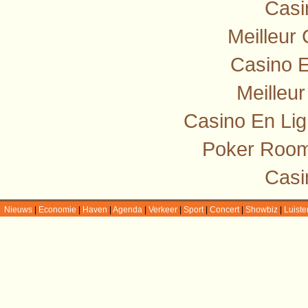
Casi
Meilleur
Casino E
Meilleu
Casino En Lig
Poker Room
Casi
Nieuws
|
Economie
|
Haven
|
Agenda
|
Verkeer
|
Sport
|
Concert
|
Showbiz
|
Luiste