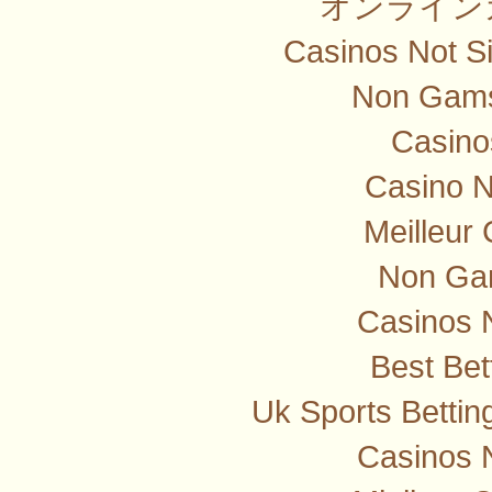
オンライン
Casinos Not S
Non Gams
Casino
Casino 
Meilleur
Non Ga
Casinos 
Best Bet
Uk Sports Betti
Casinos 