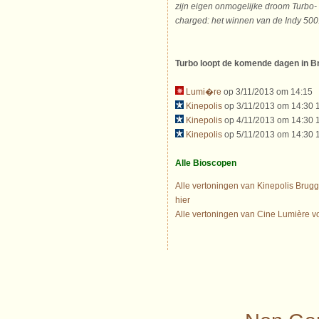
zijn eigen onmogelijke droom Turbo-
charged: het winnen van de Indy 500
Turbo loopt de komende dagen in B
Lumi�re
op 3/11/2013 om 14:15
Kinepolis
op 3/11/2013 om 14:30 1
Kinepolis
op 4/11/2013 om 14:30 1
Kinepolis
op 5/11/2013 om 14:30 1
Alle Bioscopen
Alle vertoningen van Kinepolis Brug
hier
Alle vertoningen van Cine Lumière v