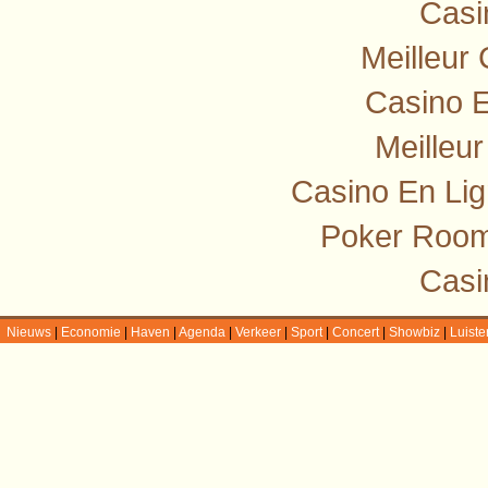
Casi
Meilleur
Casino E
Meilleu
Casino En Lig
Poker Room
Casi
Nieuws
|
Economie
|
Haven
|
Agenda
|
Verkeer
|
Sport
|
Concert
|
Showbiz
|
Luiste