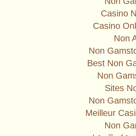
Non Ga
Casino 
Casino Onl
Non 
Non Gamstop
Best Non G
Non Gams
Sites N
Non Gamsto
Meilleur Cas
Non Ga