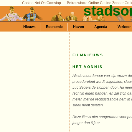
Casino Not On Gamstop
Betrouwbare Online Casino Zonder Cru
stadso
Nieuws
Economie
Haven
Agenda
Verkeer
FILMNIEUWS
HET VONNIS
Als de moordenaar van zijn vrouw d
procedurefout wordt vrijgelaten, slaan
Luc Segers de stoppen door. Hij nee
recht in eigen handen, en zal zich d
meten met de rechtsstaat die hem in 
steek heeft gelaten.
Deze film is niet aangeraden voor p
jonger dan 6 jaar.