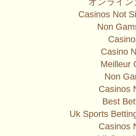
オンライン
Casinos Not S
Non Gams
Casino
Casino 
Meilleur
Non Ga
Casinos 
Best Bet
Uk Sports Betti
Casinos 