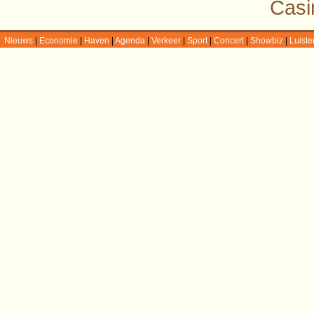
Casi
Nieuws
|
Economie
|
Haven
|
Agenda
|
Verkeer
|
Sport
|
Concert
|
Showbiz
|
Luiste