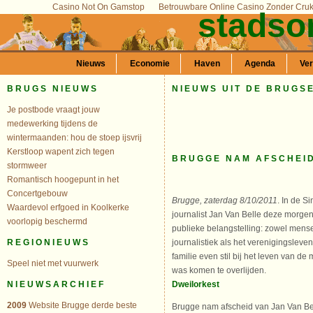
Casino Not On Gamstop
Betrouwbare Online Casino Zonder Cru
stadso
Nieuws
Economie
Haven
Agenda
Ve
BRUGS NIEUWS
NIEUWS UIT DE BRUGS
Je postbode vraagt jouw
medewerking tijdens de
wintermaanden: hou de stoep ijsvrij
Kerstloop wapent zich tegen
BRUGGE NAM AFSCHEID
stormweer
Romantisch hoogepunt in het
Concertgebouw
Brugge, zaterdag 8/10/2011
. In de S
Waardevol erfgoed in Koolkerke
journalist Jan Van Belle deze morge
voorlopig beschermd
publieke belangstelling: zowel mensen
journalistiek als het verenigingslev
REGIONIEUWS
familie even stil bij het leven van d
Speel niet met vuurwerk
was komen te overlijden.
NIEUWSARCHIEF
Dweilorkest
2009
Website Brugge derde beste
Brugge nam afscheid van Jan Van Be