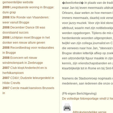
gemeentelijke website
�dweilorkest� in plaats van de tradit
2009
Leegstaande woning in Brugge:
waar Jan bij leven meermaals uitdru
dure grap
Orleans, daar weten ze hoe mensen 
2008
93e Ronde van Vlaanderen:
immers meermaals, daarbij ook verwij
weer vanuit Brugge
voor jazzy muziek. Voor zijn kist ston
2008
December Dance 08 was
attribuut, waarin met zijn notitieboekj
doorslaand succes
werden opgeborgen. Tijdens de mis
2008
Lichtplan moet Brugge in het
herdenkende woorden uitgesproken,
donker een nieuw allure geven
twijfel van zijn collega journalist e
2008
Recordbedrag voor restauraties
die verwees naar hoe Jan, "steevast 
in Brugge
Brugse straten letterlijk afliep op zoe
2008
Econcern wil nieuw
een uitzonderlijk figuur maakte in zij
windmolenpark in Zeebrugge
kennis, zijn vriendschapsbanden en z
2007
Club klopt Anderlecht en is
klaarblijkelijk tot in Rome en bij Sin
herfstkampioen
2007
CD&V; Dudzele teleurgesteld in
Namens de Stadsomroep nogmaals onz
Hilde Crevits
medeleven, aan iedereen die onze col
2007
Cercle maakt kansloos Brussels
in
(FN-eigen Berichtgeving)
De volledige fotoreportage vindt U hie
Afdrukvriendelijke versie