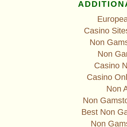
ADDITION
Europea
Casino Sit
Non Gamst
Non Ga
Casino 
Casino Onl
Non 
Non Gamstop
Best Non G
Non Gams