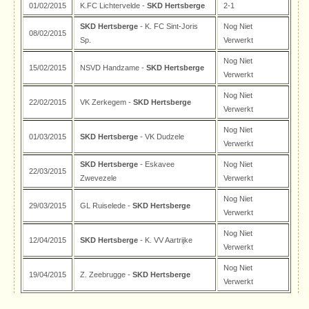
01/02/2015
K.FC Lichtervelde -
SKD Hertsberge
2-1
SKD Hertsberge
- K. FC Sint-Joris
Nog Niet
08/02/2015
Sp.
Verwerkt
Nog Niet
15/02/2015
NSVD Handzame -
SKD Hertsberge
Verwerkt
Nog Niet
22/02/2015
VK Zerkegem -
SKD Hertsberge
Verwerkt
Nog Niet
01/03/2015
SKD Hertsberge
- VK Dudzele
Verwerkt
SKD Hertsberge
- Eskavee
Nog Niet
22/03/2015
Zwevezele
Verwerkt
Nog Niet
29/03/2015
GL Ruiselede -
SKD Hertsberge
Verwerkt
Nog Niet
12/04/2015
SKD Hertsberge
- K. VV Aartrijke
Verwerkt
Nog Niet
19/04/2015
Z. Zeebrugge -
SKD Hertsberge
Verwerkt