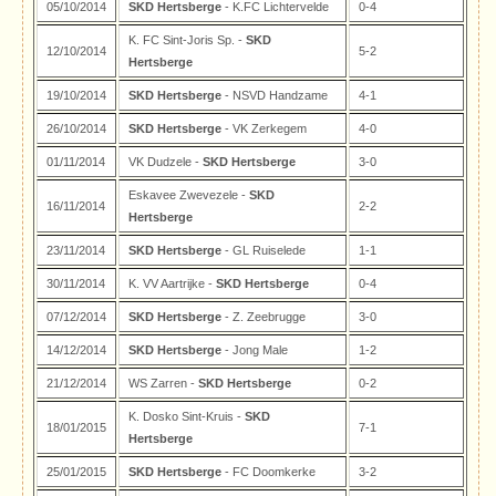
05/10/2014
SKD Hertsberge
- K.FC Lichtervelde
0-4
K. FC Sint-Joris Sp. -
SKD
12/10/2014
5-2
Hertsberge
19/10/2014
SKD Hertsberge
- NSVD Handzame
4-1
26/10/2014
SKD Hertsberge
- VK Zerkegem
4-0
01/11/2014
VK Dudzele -
SKD Hertsberge
3-0
Eskavee Zwevezele -
SKD
16/11/2014
2-2
Hertsberge
23/11/2014
SKD Hertsberge
- GL Ruiselede
1-1
30/11/2014
K. VV Aartrijke -
SKD Hertsberge
0-4
07/12/2014
SKD Hertsberge
- Z. Zeebrugge
3-0
14/12/2014
SKD Hertsberge
- Jong Male
1-2
21/12/2014
WS Zarren -
SKD Hertsberge
0-2
K. Dosko Sint-Kruis -
SKD
18/01/2015
7-1
Hertsberge
25/01/2015
SKD Hertsberge
- FC Doomkerke
3-2