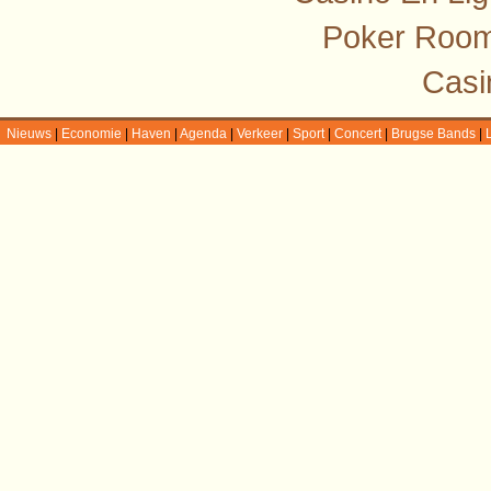
Poker Room
Casi
Nieuws
|
Economie
|
Haven
|
Agenda
|
Verkeer
|
Sport
|
Concert
|
Brugse Bands
|