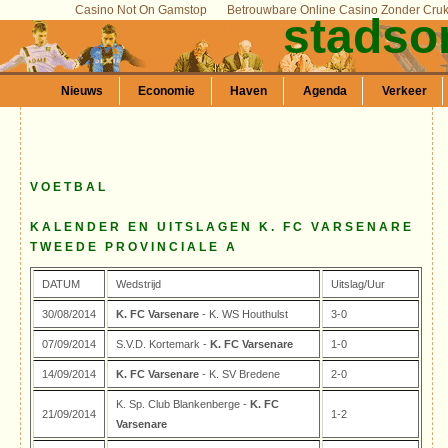
Casino Not On Gamstop
Betrouwbare Online Casino Zonder Cru
stadso
Nieuws
Economie
Haven
Agenda
Verkeer
VOETBAL
KALENDER EN UITSLAGEN K. FC VARSENARE
TWEEDE PROVINCIALE A
DATUM
Wedstrijd
Uitslag/Uur
30/08/2014
K. FC Varsenare
- K. WS Houthulst
3-0
07/09/2014
S.V.D. Kortemark -
K. FC Varsenare
1-0
14/09/2014
K. FC Varsenare
- K. SV Bredene
2-0
K. Sp. Club Blankenberge -
K. FC
21/09/2014
1-2
Varsenare