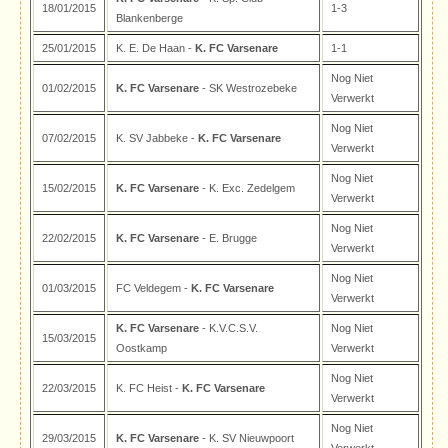
18/01/2015
1-3
Blankenberge
25/01/2015
K. E. De Haan -
K. FC Varsenare
1-1
Nog Niet
01/02/2015
K. FC Varsenare
- SK Westrozebeke
Verwerkt
Nog Niet
07/02/2015
K. SV Jabbeke -
K. FC Varsenare
Verwerkt
Nog Niet
15/02/2015
K. FC Varsenare
- K. Exc. Zedelgem
Verwerkt
Nog Niet
22/02/2015
K. FC Varsenare
- E. Brugge
Verwerkt
Nog Niet
01/03/2015
FC Veldegem -
K. FC Varsenare
Verwerkt
K. FC Varsenare
- K.V.C.S.V.
Nog Niet
15/03/2015
Oostkamp
Verwerkt
Nog Niet
22/03/2015
K. FC Heist -
K. FC Varsenare
Verwerkt
Nog Niet
29/03/2015
K. FC Varsenare
- K. SV Nieuwpoort
Verwerkt