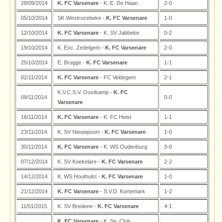
28/09/2014
K. FC Varsenare
- K. E. De Haan
2-0
05/10/2014
SK Westrozebeke -
K. FC Varsenare
1-0
12/10/2014
K. FC Varsenare
- K. SV Jabbeke
0-2
19/10/2014
K. Exc. Zedelgem -
K. FC Varsenare
2-0
25/10/2014
E. Brugge -
K. FC Varsenare
1-1
02/11/2014
K. FC Varsenare
- FC Veldegem
2-1
K.V.C.S.V. Oostkamp -
K. FC
09/11/2014
0-0
Varsenare
16/11/2014
K. FC Varsenare
- K. FC Heist
1-1
23/11/2014
K. SV Nieuwpoort -
K. FC Varsenare
1-0
30/11/2014
K. FC Varsenare
- K. WS Oudenburg
3-0
07/12/2014
K. SV Koekelare -
K. FC Varsenare
2-2
14/12/2014
K. WS Houthulst -
K. FC Varsenare
1-0
21/12/2014
K. FC Varsenare
- S.V.D. Kortemark
1-2
11/01/2015
K. SV Bredene -
K. FC Varsenare
4-1
K. FC Varsenare
- K. Sp. Club