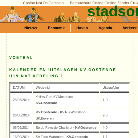
Casino Not On Gamstop
Betrouwbare Online Casino Zonder Cru
stadso
Nieuws
Economie
Haven
Agenda
Verkeer
VOETBAL
KALENDER EN UITSLAGEN KV.OOSTENDE
U19 NAT.AFDELING 1
DATUM
Wedstrijd
Uitslag/Uur
Yellow-Red KV.Mechelen -
23/08/2014
1-0
KV.Oostende
KV.Oostende
- KV.RS.Waasland-
26/08/2014
2-0
SK.Beveren
06/09/2014
Sp.du Pays de Charleroi -
KV.Oostende
4-0
13/09/2014
SV.Zulte Waregem -
KV.Oostende
1-1