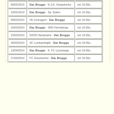
09/02/2014
Dar. Brugge
- K.S.K. Snaaskerke
om 15:00u.
23/02/2014
Dar. Brugge
- Sp. Keiem
om 15:00u.
09/03/2014
VK Zerkegem -
Dar. Brugge
om 15:00u.
16/03/2014
Dar. Brugge
- SKD Hertsberge
om 15:00u.
23/03/2014
NSVD Handzame -
Dar. Brugge
om 15:00u.
30/03/2014
SC Lombardsijde -
Dar. Brugge
om 15:00u.
13/04/2014
Dar. Brugge
- K. FC Lissewege
om 15:00u.
27/04/2014
FC Doomkerke -
Dar. Brugge
om 15:00u.