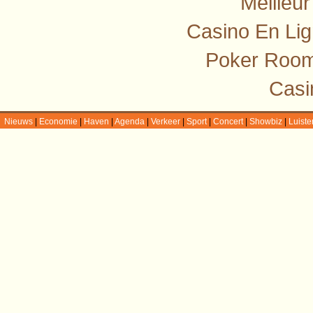
Meilleu
Casino En Lig
Poker Room
Casi
Nieuws
|
Economie
|
Haven
|
Agenda
|
Verkeer
|
Sport
|
Concert
|
Showbiz
|
Luiste