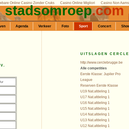
wbare Online Casino Zonder Cruks
Casino Online Migliori
Casino Non Aams 
stadsomroep
.com
ven
Agenda
Verkeer
Foto
Sport
Concert
Show
UITSLAGEN CERCL
http://www.cerclebrugge.be
V.
Alle competities
Eerste Klasse: Jupiler Pro
League
Uur
Reserven Eerste Klasse
U19 Nat.afdeling 1
U17 Nat.afdeling 1
U16 Nat.afdeling 1
U15 Nat.afdeling 1
U14 Nat.afdeling 1
U13 Nat.afdeling 1
U12 Nat.afdeling 1