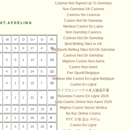
Casinos Not Signed Up To Gamstop
Non Gamstop UK Casinos
Casinos Sin Licencia
Casino Not On Gamstop
AT.AFDELING
Meilleur Casino En Ligne
Non Gamstop Casinos
Casinos Not On Gamstop
W
V
D
G+
G-
Pt.
Best Betting Sites In UK
5
0
0
17
4
15
Uk Sports Betting Sites Not On Gamstop
Casinos Not On Gamstop
4
0
1
14
2
13
Migliore Casino Non Aams
Casino Non Aams
4
0
0
24
5
12
Pari Sportif Belgique
Meilleur Site Casino En Ligne Belgique
4
1
0
15
7
12
Casino En Ligne
ライブカジノハウス本人確認不要
Nouveau Casino En Ligne 2026
3
1
1
21
8
10
Lista Casino Online Non Aams 2026
Migliori Casino Senza Verifica
3
2
0
24
13
9
No Kyc Online Casino
3
2
0
25
18
9
KYC 인증 없는 카지노
Casino En Ligne
2
3
0
15
20
6