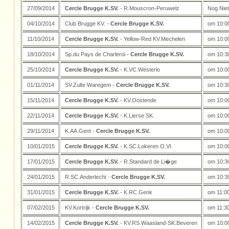
27/09/2014
Cercle Brugge K.SV.
- R.Mouscron-Peruwelz
Nog Niet
04/10/2014
Club Brugge KV. -
Cercle Brugge K.SV.
om 10:0
11/10/2014
Cercle Brugge K.SV.
- Yellow-Red KV.Mechelen
om 10:0
18/10/2014
Sp.du Pays de Charleroi -
Cercle Brugge K.SV.
om 10:3
25/10/2014
Cercle Brugge K.SV.
- K.VC.Westerlo
om 10:0
01/11/2014
SV.Zulte Waregem -
Cercle Brugge K.SV.
om 10:3
15/11/2014
Cercle Brugge K.SV.
- KV.Oostende
om 10:0
22/11/2014
Cercle Brugge K.SV.
- K.Lierse SK.
om 10:0
29/11/2014
K.AA.Gent -
Cercle Brugge K.SV.
om 10:0
10/01/2015
Cercle Brugge K.SV.
- K.SC.Lokeren O.Vl.
om 10:0
17/01/2015
Cercle Brugge K.SV.
- R.Standard de Li�ge
om 10:3
24/01/2015
R.SC.Anderlecht -
Cercle Brugge K.SV.
om 10:3
31/01/2015
Cercle Brugge K.SV.
- K.RC.Genk
om 11:0
07/02/2015
KV.Kortrijk -
Cercle Brugge K.SV.
om 11:3
14/02/2015
Cercle Brugge K.SV.
- KV.RS.Waasland-SK.Beveren
om 10:0